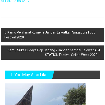
ASEAN-China ke-17
Post
Kamu Penikmat Kuliner ? Jangan Lewatkan Singapore Food
Festival 2020
navigation
Kamu Suka Budaya Pop Jepang ? Jangan sampai Kelewat AFA
STATION Festival Online Week 2020
You May Also Like