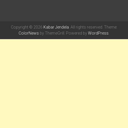
Copyright © 2026
Kabar Jendela
. All rights reserved. Theme:
ColorNews
by ThemeGrill. Powered by
WordPress
.