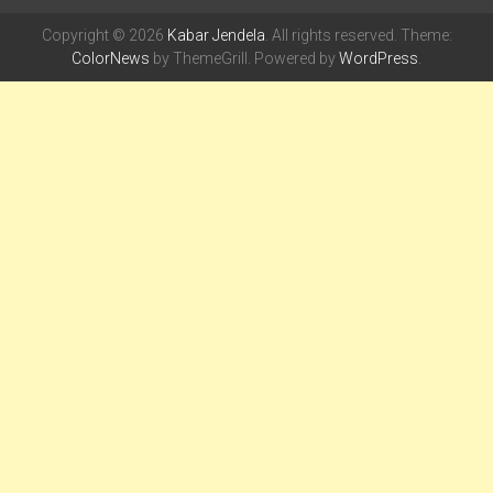
Copyright © 2026
Kabar Jendela
. All rights reserved. Theme:
ColorNews
by ThemeGrill. Powered by
WordPress
.