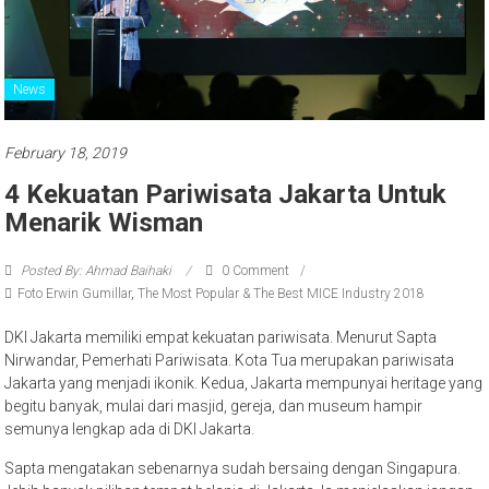
News
February 18, 2019
4 Kekuatan Pariwisata Jakarta Untuk
Menarik Wisman
Posted By: Ahmad Baihaki
0 Comment
Foto Erwin Gumillar
,
The Most Popular & The Best MICE Industry 2018
DKI Jakarta memiliki empat kekuatan pariwisata. Menurut Sapta
Nirwandar, Pemerhati Pariwisata. Kota Tua merupakan pariwisata
Jakarta yang menjadi ikonik. Kedua, Jakarta mempunyai heritage yang
begitu banyak, mulai dari masjid, gereja, dan museum hampir
semunya lengkap ada di DKI Jakarta.
Sapta mengatakan sebenarnya sudah bersaing dengan Singapura.