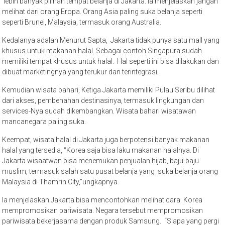
lebih banyak pilihan tempat belanja di Jakarta. Ia menjelaskan jangan
melihat dari orang Eropa. Orang Asia paling suka belanja seperti
seperti Brunei, Malaysia, termasuk orang Australia.
Kedalanya adalah Menurut Sapta, Jakarta tidak punya satu mall yang
khusus untuk makanan halal. Sebagai contoh Singapura sudah
memiliki tempat khusus untuk halal. Hal seperti ini bisa dilakukan dan
dibuat marketingnya yang terukur dan terintegrasi.
Kemudian wisata bahari, Ketiga Jakarta memiliki Pulau Seribu dilihat
dari akses, pembenahan destinasinya, termasuk lingkungan dan
services-Nya sudah dikembangkan. Wisata bahari wisatawan
mancanegara paling suka.
Keempat, wisata halal di Jakarta juga berpotensi banyak makanan
halal yang tersedia, “Korea saja bisa laku makanan halalnya. Di
Jakarta wisaatwan bisa menemukan penjualan hijab, baju-baju
muslim, termasuk salah satu pusat belanja yang suka belanja orang
Malaysia di Thamrin City,”ungkapnya.
Ia menjelaskan Jakarta bisa mencontohkan melihat cara Korea
mempromosikan pariwisata. Negara tersebut mempromosikan
pariwisata bekerjasama dengan produk Samsung. “Siapa yang pergi