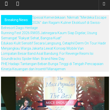
Spesial Kemerdekaan: Nikmati “Merdeka Escape
Breaking News:
2026” dan Ragam Kuliner Eksklusif di Swiss-
Belresort Dago Heritage
Running Fest 2026 RW05 Jatinegara Kaum Siap Digelar, Usung
Semangat “Rakyat Sehat, Bangsa Kuat”
Edukasi Kulit Sensitif Secara Langsung, Cetaphil Derm On Tour Hadir
Menjangkau Warga Jakarta Lewat Konsep Mobile Van
Lompatan Besar Band Asal Bandung: For Revenge Resmi Isi
Soundtracks Spider-Man: Brand New Day
PHE Hadapi Tantangan Beban Bunga Tinggi di Tengah Pencapaian
Kinerja Keuangan dan Insentif Manajemen