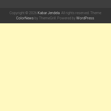
Copyright © 2026
Kabar Jendela
. All rights reserved. Theme:
ColorNews
by ThemeGrill. Powered by
WordPress
.