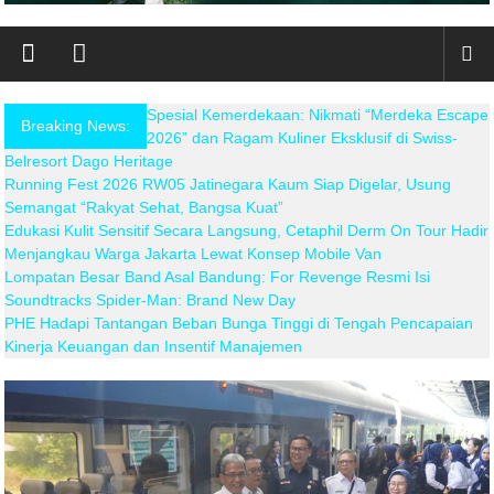
Spesial Kemerdekaan: Nikmati “Merdeka Escape
Breaking News:
2026” dan Ragam Kuliner Eksklusif di Swiss-
Belresort Dago Heritage
Running Fest 2026 RW05 Jatinegara Kaum Siap Digelar, Usung
Semangat “Rakyat Sehat, Bangsa Kuat”
Edukasi Kulit Sensitif Secara Langsung, Cetaphil Derm On Tour Hadir
Menjangkau Warga Jakarta Lewat Konsep Mobile Van
Lompatan Besar Band Asal Bandung: For Revenge Resmi Isi
Soundtracks Spider-Man: Brand New Day
PHE Hadapi Tantangan Beban Bunga Tinggi di Tengah Pencapaian
Kinerja Keuangan dan Insentif Manajemen