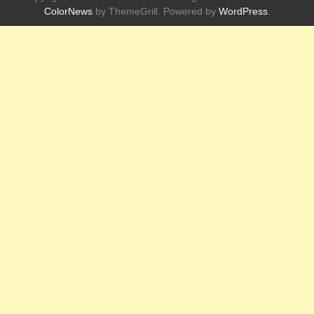
ColorNews
by ThemeGrill. Powered by
WordPress
.