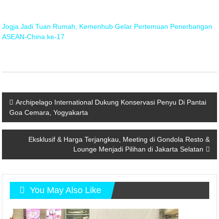
Jogja Jadi Tuan Rumah, Kemenhub Gelar Pertemuan Penerbangan
ASEAN-China ke-17
Post
Archipelago International Dukung Konservasi Penyu Di Pantai
Goa Cemara, Yogyakarta
navigation
Eksklusif & Harga Terjangkau, Meeting di Gondola Resto &
Lounge Menjadi Pilihan di Jakarta Selatan
You May Also Like