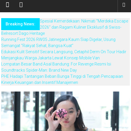
Spesial Kemerdekaan: Nikmati “Merdeka Escape
Breaking News:
2026” dan Ragam Kuliner Eksklusif di Swiss-
Belresort Dago Heritage
Running Fest 2026 RW05 Jatinegara Kaum Siap Digelar, Usung
Semangat “Rakyat Sehat, Bangsa Kuat”
Edukasi Kulit Sensitif Secara Langsung, Cetaphil Derm On Tour Hadir
Menjangkau Warga Jakarta Lewat Konsep Mobile Van
Lompatan Besar Band Asal Bandung: For Revenge Resmi Isi
Soundtracks Spider-Man: Brand New Day
PHE Hadapi Tantangan Beban Bunga Tinggi di Tengah Pencapaian
Kinerja Keuangan dan Insentif Manajemen