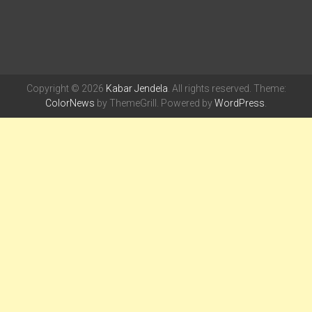
Copyright © 2026
Kabar Jendela
. All rights reserved. Theme:
ColorNews
by ThemeGrill. Powered by
WordPress
.