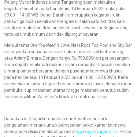
Palang Merah Indonesia kota Tangerang akan melakukan
kegiatan tersebut pada hari Senin, 13 Februari 2023 mulai pukul
09.00 – 14.00 WIB. Donor Darah ini merupakan kegiatan rutin
setiap tiga bulan sekali dan mengawali salah satu aktifitas kami
untuk memulai hari di bulan penuh kasih sayang ini. Kegiatan ini,
terbuka untuk umum dan tidak dipungut bayaran.
Melalui tema
Owl You Need is Love
, Nest Roof Top Pool and Sky Bar
menawarkan suasana makan malam romantis di lantai paling
atas Aviary Bintaro. Dengan hanya Rp 750.000nett per pasangan,
anda dapat menikmati makan malam romantis di bawah kemilau
bintang-bintang bersama dengan pasangan istimewa khusus
pada hari Selasa, 14 Februari 2023 pukul 19.00 – 22.00WIB. Kami
menyediakan pilihan tiga set menu istimewa diawali dengan menu
pembuka, sup, makanan utama hingga makanan penutup sudah
termasuk pilihan Valentine’s Mocktail untuk dua orang.
Dapatkan berbagai kemudahan dan keuntungan serta
pengalaman menarik untuk pemesanan paket kamar istimewa
Honeymoon Deals
melalui situs resmi
www.aviaryhotel.com
. Harga