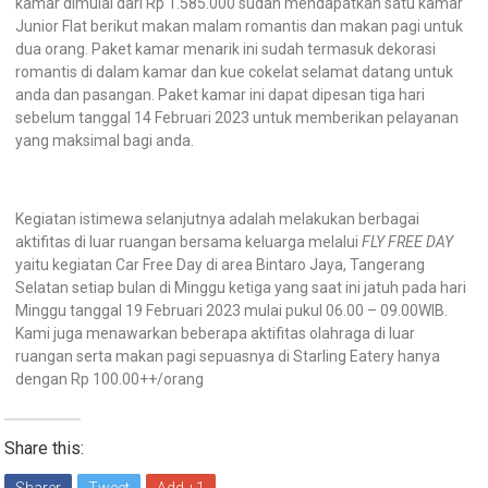
kamar dimulai dari Rp 1.585.000 sudah mendapatkan satu kamar
Junior Flat berikut makan malam romantis dan makan pagi untuk
dua orang. Paket kamar menarik ini sudah termasuk dekorasi
romantis di dalam kamar dan kue cokelat selamat datang untuk
anda dan pasangan. Paket kamar ini dapat dipesan tiga hari
sebelum tanggal 14 Februari 2023 untuk memberikan pelayanan
yang maksimal bagi anda.
Kegiatan istimewa selanjutnya adalah melakukan berbagai
aktifitas di luar ruangan bersama keluarga melalui
FLY FREE DAY
yaitu kegiatan Car Free Day di area Bintaro Jaya, Tangerang
Selatan setiap bulan di Minggu ketiga yang saat ini jatuh pada hari
Minggu tanggal 19 Februari 2023 mulai pukul 06.00 – 09.00WIB.
Kami juga menawarkan beberapa aktifitas olahraga di luar
ruangan serta makan pagi sepuasnya di Starling Eatery hanya
dengan Rp 100.00++/orang
Share this:
Sharer
Tweet
Add +1