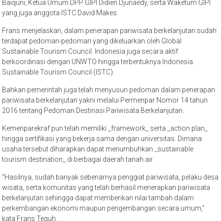
Baiquni, Ketua Umum DPP GIPI Didien Djunaedy, serta Waketum GIPI
yang juga anggota ISTC David Makes.
Frans menjelaskan, dalam penerapan pariwisata berkelanjutan sudah
terdapat pedoman-pedoman yang dikeluarkan oleh Global
Sustainable Tourism Council. Indonesia juga secara aktif
berkoordinasi dengan UNWTO hingga terbentuknya Indonesia
Sustainable Tourism Council (ISTC).
Bahkan pemerintah juga telah menyusun pedoman dalam penerapan
pariwisata berkelanjutan yakni melalui Permenpar Nomor 14 tahun
2016 tentang Pedoman Destinasi Pariwisata Berkelanjutan.
Kemenparekraf pun telah memiliki _framework_ serta _action plan_
hingga sertifikasi yang bekerja sama dengan universitas. Dimana
usaha tersebut diharapkan dapat menumbuhkan _sustainable
tourism destination_ di berbagai daerah tanah air.
“Hasilnya, sudah banyak sebenarnya penggiat pariwisata, pelaku desa
wisata, serta komunitas yang telah berhasil menerapkan pariwisata
berkelanjutan sehingga dapat memberikan nilai tambah dalam
perkembangan ekonomi maupun pengembangan secara umum,”
kata Frans Teguh.