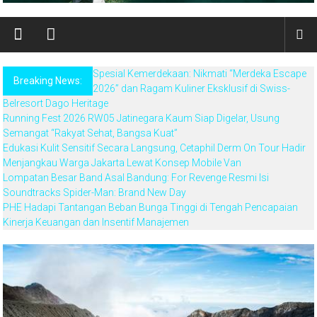
Spesial Kemerdekaan: Nikmati “Merdeka Escape
Breaking News:
2026” dan Ragam Kuliner Eksklusif di Swiss-
Belresort Dago Heritage
Running Fest 2026 RW05 Jatinegara Kaum Siap Digelar, Usung
Semangat “Rakyat Sehat, Bangsa Kuat”
Edukasi Kulit Sensitif Secara Langsung, Cetaphil Derm On Tour Hadir
Menjangkau Warga Jakarta Lewat Konsep Mobile Van
Lompatan Besar Band Asal Bandung: For Revenge Resmi Isi
Soundtracks Spider-Man: Brand New Day
PHE Hadapi Tantangan Beban Bunga Tinggi di Tengah Pencapaian
Kinerja Keuangan dan Insentif Manajemen