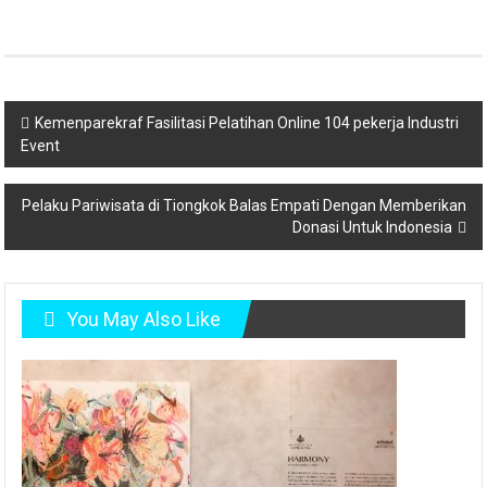
Post
Kemenparekraf Fasilitasi Pelatihan Online 104 pekerja Industri
Event
navigation
Pelaku Pariwisata di Tiongkok Balas Empati Dengan Memberikan
Donasi Untuk Indonesia
You May Also Like