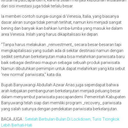
terutama pascapandemi, karena selain menjadi kebutuhan wisatawan
dari sisi investasi juga tidak terlalu besar.
Ia memberi contoh sungai-sungai di Venesia, Italia, yang biasanya
dasar aliran sungai tidak pernah terlihat, namun kini menjadi sangat
bening dan banyak ikan bahkan lumba-lumba yang masuk ke dalam
area Venesia. Inilah yang harus dikapitalisasi ke depan.
“Tanpa harus melakukan _reinvestment_ secara besar-besaran tapi
mengkapitalisasi yang sudah ada di sekitar destinasi namun dengan
sedikit sentuhan berkelanjutan maka bisa melahirkan pariwisata baru
baik sebagai destinasi maupun sebagai sebuah produk pariwisata.
Namun dibutuhkan pemimpin untuk dapat melahirkan yang kita sebut
‘new normal’ pariwisata,” kata dia.
Bupati Banyuwangi Abdullah Azwar Anas juga sependapat bahwa
arah kebijakan pembangunan berkelanjutan menjadi peluang besar
dalam menyambut pariwisata pascapandemi. Pemerintah Kabupaten
Banyuwangi telah siap dan memiliki program _recovery_ pariwisata
yang salah satunya dengan pendekatan pariwisata berkelanjutan.
BACA JUGA :
Setelah Berbulan-Bulan Di Lockdown, Turis Tiongkok
Lebih Berhati-Hati