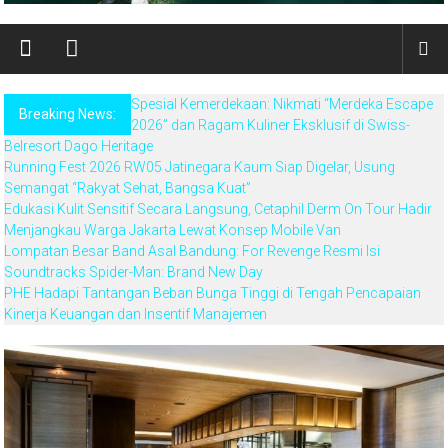
Spesial Kemerdekaan: Nikmati “Merdeka Escape
Breaking News:
2026” dan Ragam Kuliner Eksklusif di Swiss-
Belresort Dago Heritage
Running Fest 2026 RW05 Jatinegara Kaum Siap Digelar, Usung
Semangat “Rakyat Sehat, Bangsa Kuat”
Edukasi Kulit Sensitif Secara Langsung, Cetaphil Derm On Tour Hadir
Menjangkau Warga Jakarta Lewat Konsep Mobile Van
Lompatan Besar Band Asal Bandung: For Revenge Resmi Isi
Soundtracks Spider-Man: Brand New Day
PHE Hadapi Tantangan Beban Bunga Tinggi di Tengah Pencapaian
Kinerja Keuangan dan Insentif Manajemen