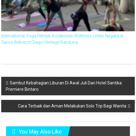
International Yoga Retreat: Kolaborasi Wellness Lintas Negara di
Swiss-Belresort Dago Heritage Bandung
Post
Sambut Kebahagian Liburan Di Awal Juli Dari Hotel Santika
Premiere Bintaro
navigation
Cara Terbaik dan Aman Melakukan Solo Trip Bagi Wanita
You May Also Like