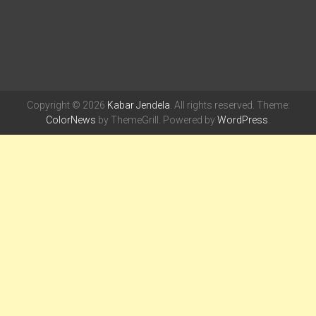
Copyright © 2026
Kabar Jendela
. All rights reserved. Theme:
ColorNews
by ThemeGrill. Powered by
WordPress
.