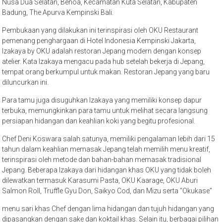
Nusa Dua Selatan, Benoa, Kecamatan Kuta Selatan, Kabupaten
Badung, The Apurva Kempinski Bali.
Pembukaan yang dilakukan ini terinspirasi oleh OKU Restaurant
pemenang penghargaan di Hotel Indonesia Kempinski Jakarta,
Izakaya by OKU adalah restoran Jepang modern dengan konsep
atelier. Kata Izakaya mengacu pada hub setelah bekerja di Jepang,
tempat orang berkumpul untuk makan. Restoran Jepang yang baru
diluncurkan ini.
Para tamu juga disuguhkan Izakaya yang memiliki konsep dapur
terbuka, memungkinkan para tamu untuk melihat secara langsung
persiapan hidangan dan keahlian koki yang begitu profesional.
Chef Deni Koswara salah satunya, memiliki pengalaman lebih dari 15
tahun dalam keahlian memasak Jepang telah memilih menu kreatif,
terinspirasi oleh metode dan bahan-bahan memasak tradisional
Jepang. Beberapa Izakaya dari hidangan khas OKU yang tidak boleh
dilewatkan termasuk Karasumi Pasta, OKU Kaarage, OKU Aburi
Salmon Roll, Truffle Gyu Don, Saikyo Cod, dan Mizu serta “Okukase”
menu sari khas Chef dengan lima hidangan dan tujuh hidangan yang
dipasangkan dengan sake dan koktail khas. Selain itu, berbagai pilihan