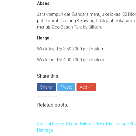
Akses
:
Jarak tempuh dari Bandara menuju ke lokasi 32 ki
pilih ke arah Tanjung Kelayang, tidak jauh liokasi
menuju Eco Beach Tent by Billiton.
Harga
Weekday : Rp.3.500.000 per/malam
Weekend : Rp.4.000.000 per/malem
Share this:
Sharer
Tweet
Add +1
Related posts:
Spesial Kemerdekaan: Nikmati “Merdeka Escape 2026
Heritage