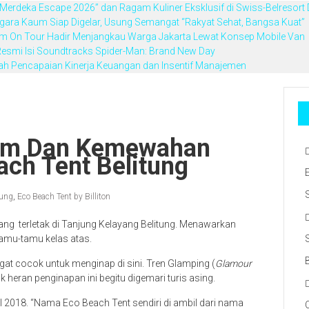
Merdeka Escape 2026” dan Ragam Kuliner Eksklusif di Swiss-Belresort
gara Kaum Siap Digelar, Usung Semangat “Rakyat Sehat, Bangsa Kuat”
Derm On Tour Hadir Menjangkau Warga Jakarta Lewat Konsep Mobile Van
esmi Isi Soundtracks Spider-Man: Brand New Day
ah Pencapaian Kinerja Keuangan dan Insentif Manajemen
lam Dan Kemewahan
ch Tent Belitung
tung
,
Eco Beach Tent by Billiton
ang terletak di Tanjung Kelayang Belitung. Menawarkan
mu-tamu kelas atas.
at cocok untuk menginap di sini. Tren Glamping (
Glamour
ak heran penginapan ini begitu digemari turis asing.
il 2018. “Nama Eco Beach Tent sendiri di ambil dari nama