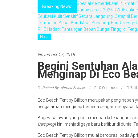
Spesial Kemerdekaan: Nikmati “
Breaking News:
Running Fest 2026 RW05 Jatine
Edukasi Kulit Sensitif Secara Langsung, Cetaphil 
Lompatan Besar Band Asal Bandung: For Revenge R
PHE Hadapi Tantangan Beban Bunga Tinggi di Teng
Hotel
November 17, 2018
Begini Sentuhan A
Menginap Di Eco Bea
Posted By: Ahmad Baihaki
0 Comment
Beli
Eco Beach Tent by Billiton merupakan penginapan y
pengalaman menginap berbeda dengan menyasar ta
Bagi wisatawan yang ingin mencari ketenangan sang
Camping
) kini menjadi gaya baru berlibur di dunia. T
Eco Beach Tent by Billiton mulai beroprasi pada Apr