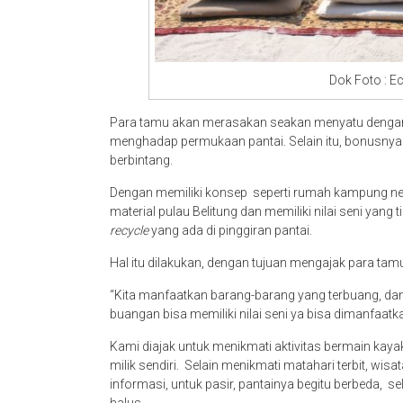
Dok Foto : Ec
Para tamu akan merasakan seakan menyatu dengan 
menghadap permukaan pantai. Selain itu, bonusnya
berbintang.
Dengan memiliki konsep seperti rumah kampung nel
material pulau Belitung dan memiliki nilai seni yang
recycle
yang ada di pinggiran pantai.
Hal itu dilakukan, dengan tujuan mengajak para tam
“Kita manfaatkan barang-barang yang terbuang, dan
buangan bisa memiliki nilai seni ya bisa dimanfaatk
Kami diajak untuk menikmati aktivitas bermain kayak 
milik sendiri. Selain menikmati matahari terbit, wi
informasi, untuk pasir, pantainya begitu berbeda, sel
halus.