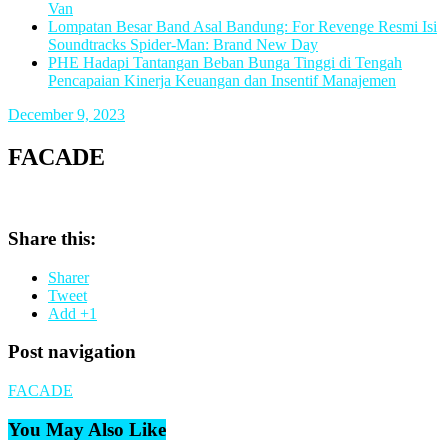
Van
Lompatan Besar Band Asal Bandung: For Revenge Resmi Isi
Soundtracks Spider-Man: Brand New Day
PHE Hadapi Tantangan Beban Bunga Tinggi di Tengah
Pencapaian Kinerja Keuangan dan Insentif Manajemen
December 9, 2023
FACADE
Share this:
Sharer
Tweet
Add +1
Post navigation
FACADE
You May Also Like