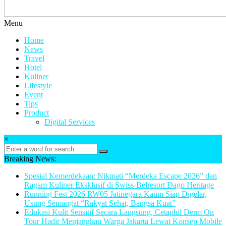
Menu
Home
News
Travel
Hotel
Kuliner
Lifestyle
Event
Tips
Product
Digital Services
×
Breaking News:
Spesial Kemerdekaan: Nikmati “Merdeka Escape 2026” dan
Ragam Kuliner Eksklusif di Swiss-Belresort Dago Heritage
Running Fest 2026 RW05 Jatinegara Kaum Siap Digelar,
Usung Semangat “Rakyat Sehat, Bangsa Kuat”
Edukasi Kulit Sensitif Secara Langsung, Cetaphil Derm On
Tour Hadir Menjangkau Warga Jakarta Lewat Konsep Mobile