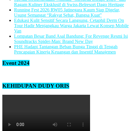
Ragam Kuliner Eksklusif di Swiss-Belresort Dago Heritage
Running Fest 2026 RW05 Jatinegara Kaum Siap Digelar,
Usung Semangat “Rakyat Sehat, Bangsa Kuat”
Edukasi Kulit Sensitif Secara Langsung, Cetaphil Derm On
Tour Hadir Menjangkau Warga Jakarta Lewat Konsep Mobile
Van
Lompatan Besar Band Asal Bandung: For Revenge Resmi Isi
Soundtracks Spider-Man: Brand New Day
PHE Hadapi Tantangan Beban Bunga Tinggi di Tengah
Pencapaian Kinerja Keuangan dan Insentif Manajemen
Event 2024
KEHIDUPAN DUDY ORIS