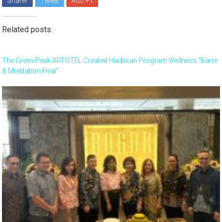
Sharer
Tweet
Add +1
Related posts:
The Green Peak ARTOTEL Curated Hadirkan Program Wellness “Barre
& Meditation Heal”