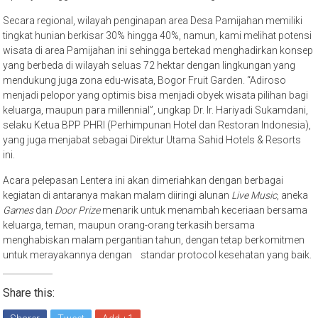
Secara regional, wilayah penginapan area Desa Pamijahan memiliki
tingkat hunian berkisar 30% hingga 40%, namun, kami melihat potensi
wisata di area Pamijahan ini sehingga bertekad menghadirkan konsep
yang berbeda di wilayah seluas 72 hektar dengan lingkungan yang
mendukung juga zona edu-wisata, Bogor Fruit Garden. “Adiroso
menjadi pelopor yang optimis bisa menjadi obyek wisata pilihan bagi
keluarga, maupun para millennial”, ungkap Dr. Ir. Hariyadi Sukamdani,
selaku Ketua BPP PHRI (Perhimpunan Hotel dan Restoran Indonesia),
yang juga menjabat sebagai Direktur Utama Sahid Hotels & Resorts
ini.
Acara pelepasan Lentera ini akan dimeriahkan dengan berbagai
kegiatan di antaranya makan malam diiringi alunan
Live Music
, aneka
Games
dan
Door Prize
menarik untuk menambah keceriaan bersama
keluarga, teman, maupun orang-orang terkasih bersama
menghabiskan malam pergantian tahun, dengan tetap berkomitmen
untuk merayakannya dengan standar protocol kesehatan yang baik.
Share this: