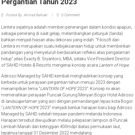
Pergantian Tahun 2023
Posted By: Ahmad Baihaki
0 Comment
Lentera sejatinya adalah memberi penerangan dalam kondisi apapun,
sebagai penerang di saat gelap, melambangkan petunjuk (tanda)
bahkan menjadi hiasan atau dekorasi yang indah. “Filosofi dari
Lentera ini merupakan suatu kebijaksanaan hidup untuk memberikan
pandangan yang menyeluruh berdasarkan refleksi atas pengalaman
hidup” jelas Exacty B. Sryantoro, MBA, selaku Vice President Director
of SAHID Hotels & Resorts mengenai konsep acara
Lantern of Hope.
Adiroso Managed by SAHID kembali menghadirkan konsep yang
berbeda untuk perayaan pergantian tahun menuju 2023 dengan
menampilkan tema “
LANTERN OF HOPE
2023“. Konsep ini akan
memeriahkan perayaan Puncak Gunung Menyan Bogor Hotel Adiroso
di
landscape
taman yang asri dengan pemandangan lepas kota Bogor.
“
LANTERN OF HOPE
2023” menjadi bentuk harapan baru bagi Adiroso
Managed by SAHID setelah terpaan pandemi melanda Indonesia.
Harapan tersebut diwujudkan melalui pelepasan lampion di Puncak
Lembah Manah dari ketinggian 400mdpl diatas permukaan laut,
tepatnya tanggal 31 Desember 2022 mendatang.