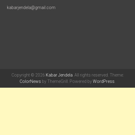
kabarjendela@gmail.com
Copyright © 2026
Kabar Jendela
. All rights reserved. Theme:
ColorNews
by ThemeGrill. Powered by
WordPress
.