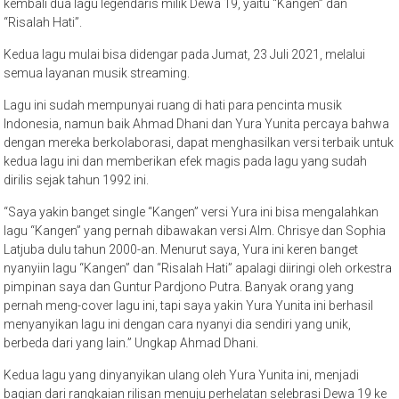
kembali dua lagu legendaris milik Dewa 19, yaitu “Kangen” dan
“Risalah Hati”.
Kedua lagu mulai bisa didengar pada Jumat, 23 Juli 2021, melalui
semua layanan musik streaming.
Lagu ini sudah mempunyai ruang di hati para pencinta musik
Indonesia, namun baik Ahmad Dhani dan Yura Yunita percaya bahwa
dengan mereka berkolaborasi, dapat menghasilkan versi terbaik untuk
kedua lagu ini dan memberikan efek magis pada lagu yang sudah
dirilis sejak tahun 1992 ini.
“Saya yakin banget single “Kangen” versi Yura ini bisa mengalahkan
lagu “Kangen” yang pernah dibawakan versi Alm. Chrisye dan Sophia
Latjuba dulu tahun 2000-an. Menurut saya, Yura ini keren banget
nyanyiin lagu “Kangen” dan “Risalah Hati” apalagi diiringi oleh orkestra
pimpinan saya dan Guntur Pardjono Putra. Banyak orang yang
pernah meng-cover lagu ini, tapi saya yakin Yura Yunita ini berhasil
menyanyikan lagu ini dengan cara nyanyi dia sendiri yang unik,
berbeda dari yang lain.” Ungkap Ahmad Dhani.
Kedua lagu yang dinyanyikan ulang oleh Yura Yunita ini, menjadi
bagian dari rangkaian rilisan menuju perhelatan selebrasi Dewa 19 ke