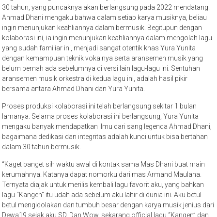
30 tahun, yang puncaknya akan berlangsung pada 2022 mendatang.
Ahmad Dhani mengaku bahwa dalam setiap karya musiknya, beliau
ingin menunjukan keahliannya dalam bermusik. Begitupun dengan
kolaborasi ini, ia ingin menunjukan keahliannya dalam mengolah lagu
yang sudah familiar ini, menjadi sangat otentik khas Yura Yunita
dengan kemampuan teknik vokalnya serta aransemen musik yang
belum pernah ada sebelumnya di versi lain lagu-lagu ini. Sentuhan
aransemen musik orkestra di kedua lagu ini, adalah hasil pikir
bersama antara Ahmad Dhani dan Yura Yunita.
Proses produksi kolaborasi ini telah berlangsung sekitar 1 bulan
lamanya. Selama proses kolaborasi ini berlangsung, Yura Yunita
mengaku banyak mendapatkan ilmu dari sang legenda Ahmad Dhani,
bagaimana dedikasi dan integritas adalah kunci untuk bisa bertahan
dalam 30 tahun bermusik.
“Kaget banget sih waktu awal di kontak sama Mas Dhani buat main
kerumahnya. Katanya dapat nomorku dari mas Armand Maulana.
Ternyata diajak untuk merilis kembali lagu favorit aku, yang bahkan
lagu “Kangen” itu udah ada sebelum aku lahir di dunia ini. Aku betul
betul mengidolakan dan tumbuh besar dengan karya musik jenius dari
Dewa19 sejak aku SD. Dan Wow, sekarang official lagu “Kangen” dan