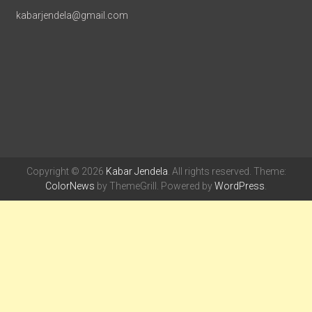
kabarjendela@gmail.com
Copyright © 2026
Kabar Jendela
. All rights reserved. Theme:
ColorNews
by ThemeGrill. Powered by
WordPress
.