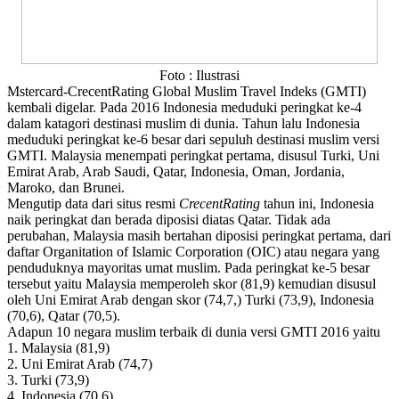
Foto : Ilustrasi
Mstercard-CrecentRating Global Muslim Travel Indeks (GMTI)
kembali digelar. Pada 2016 Indonesia meduduki peringkat ke-4
dalam katagori destinasi muslim di dunia. Tahun lalu Indonesia
meduduki peringkat ke-6 besar dari sepuluh destinasi muslim versi
GMTI. Malaysia menempati peringkat pertama, disusul Turki, Uni
Emirat Arab, Arab Saudi, Qatar, Indonesia, Oman, Jordania,
Maroko, dan Brunei.
Mengutip data dari situs resmi
CrecentRating
tahun ini, Indonesia
naik peringkat dan berada diposisi diatas Qatar. Tidak ada
perubahan, Malaysia masih bertahan diposisi peringkat pertama, dari
daftar Organitation of Islamic Corporation (OIC) atau negara yang
penduduknya mayoritas umat muslim. Pada peringkat ke-5 besar
tersebut yaitu Malaysia memperoleh skor (81,9) kemudian disusul
oleh Uni Emirat Arab dengan skor (74,7,) Turki (73,9), Indonesia
(70,6), Qatar (70,5).
Adapun 10 negara muslim terbaik di dunia versi GMTI 2016 yaitu
1. Malaysia (81,9)
2. Uni Emirat Arab (74,7)
3. Turki (73,9)
4. Indonesia (70,6)