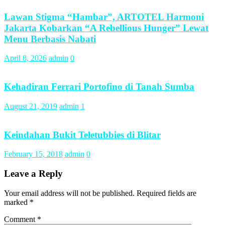
Lawan Stigma “Hambar”, ARTOTEL Harmoni
Jakarta Kobarkan “A Rebellious Hunger” Lewat
Menu Berbasis Nabati
April 8, 2026
admin
0
Kehadiran Ferrari Portofino di Tanah Sumba
August 21, 2019
admin
1
Keindahan Bukit Teletubbies di Blitar
February 15, 2018
admin
0
Leave a Reply
Your email address will not be published.
Required fields are
marked
*
Comment
*