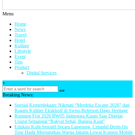
Menu
Home
News
Travel
Hotel
Kuliner
Lifestyle
Event
Tips
Product
Digital Services
×
Breaking News:
Spesial Kemerdekaan: Nikmati “Merdeka Escape 2026” dan
Ragam Kuliner Eksklusif di Swiss-Belresort Dago Heritage
Running Fest 2026 RW05 Jatinegara Kaum Siap Digelar,
Usung Semangat “Rakyat Sehat, Bangsa Kuat”
Edukasi Kulit Sensitif Secara Langsung, Cetaphil Derm On
Tour Hadir Menjangkau Warga Jakarta Lewat Konsep Mobile