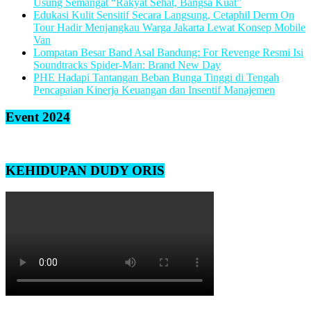
Usung Semangat “Rakyat Sehat, Bangsa Kuat”
Edukasi Kulit Sensitif Secara Langsung, Cetaphil Derm On
Tour Hadir Menjangkau Warga Jakarta Lewat Konsep Mobile
Van
Lompatan Besar Band Asal Bandung: For Revenge Resmi Isi
Soundtracks Spider-Man: Brand New Day
PHE Hadapi Tantangan Beban Bunga Tinggi di Tengah
Pencapaian Kinerja Keuangan dan Insentif Manajemen
Event 2024
KEHIDUPAN DUDY ORIS