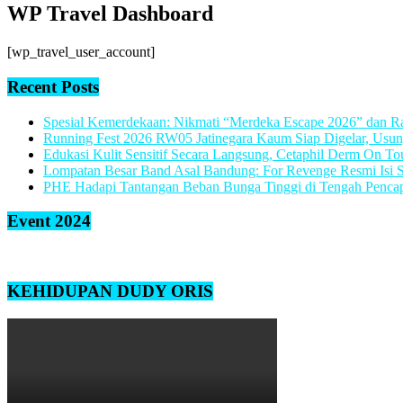
WP Travel Dashboard
[wp_travel_user_account]
Recent Posts
Spesial Kemerdekaan: Nikmati “Merdeka Escape 2026” dan Rag
Running Fest 2026 RW05 Jatinegara Kaum Siap Digelar, Usun
Edukasi Kulit Sensitif Secara Langsung, Cetaphil Derm On 
Lompatan Besar Band Asal Bandung: For Revenge Resmi Isi 
PHE Hadapi Tantangan Beban Bunga Tinggi di Tengah Pencap
Event 2024
KEHIDUPAN DUDY ORIS