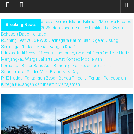
Spesial Kemerdekaan: Nikmati “Merdeka Escape
Breaking News:
2026” dan Ragam Kuliner Eksklusif di Swiss-
Belresort Dago Heritage
Running Fest 2026 RW05 Jatinegara Kaum Siap Digelar, Usung
Semangat “Rakyat Sehat, Bangsa Kuat”
Edukasi Kulit Sensitif Secara Langsung, Cetaphil Derm On Tour Hadir
Menjangkau Warga Jakarta Lewat Konsep Mobile Van
Lompatan Besar Band Asal Bandung: For Revenge Resmi Isi
Soundtracks Spider-Man: Brand New Day
PHE Hadapi Tantangan Beban Bunga Tinggi di Tengah Pencapaian
Kinerja Keuangan dan Insentif Manajemen