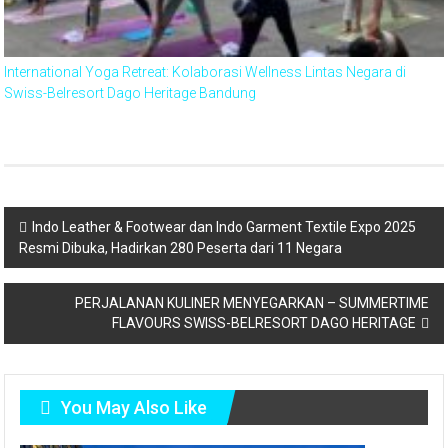
International Yoga Retreat: Kolaborasi Wellness Lintas Negara di
Swiss-Belresort Dago Heritage Bandung
Indo Leather & Footwear dan Indo Garment Textile Expo 2025
Resmi Dibuka, Hadirkan 280 Peserta dari 11 Negara
PERJALANAN KULINER MENYEGARKAN – SUMMERTIME
FLAVOURS SWISS-BELRESORT DAGO HERITAGE
You May Also Like