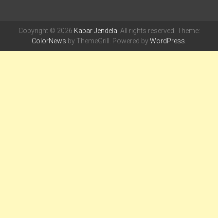
Copyright © 2026
Kabar Jendela
. All rights reserved. Theme:
ColorNews
by ThemeGrill. Powered by
WordPress
.