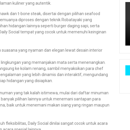
aman kuliner yang autentik.
ahawk dan t-bone steak, disertai dengan pilihan seafood
r, semuanya diproses dengan teknik Robatayaki yang
ihan hidangan lainnya seperti burger daging sapi, serta
aily Social tempat yang cocok untuk memenuhi keinginan
n suasana yang nyaman dan elegan lewat desain interior
n lingkungan yang memanjakan mata serta menenangkan.
ngsung ke kolam renang, sambil menyaksikan para chef
 pengalaman yang lebih dinamis dan interaktif, mengundang
iap hidangan yang disiapkan.
minuman yang tak kalah istimewa, mulai dari daftar minuman
ih banyak pilihan lainnya untuk menemani santapan para
na, baik untuk menemani makan siang yang ringan maupun
eksibilitas, Daily Social dinilai sangat cocok untuk acara
 acara spesial lainnya.