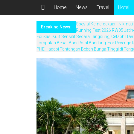
Home
News
Travel
Hotel
Spesial Kemerdekaan: Nikmati 
Breaking News:
Running Fest 2026 RW05 Jatin
Edukasi Kulit Sensitif Secara Langsung, Cetaphil 
Lompatan Besar Band Asal Bandung: For Revenge R
PHE Hadapi Tantangan Beban Bunga Tinggi di Teng