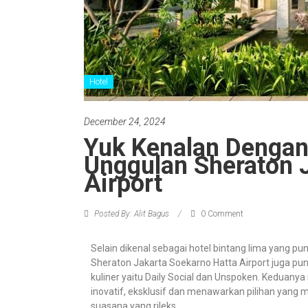
Hotel
December 24, 2024
Yuk Kenalan Dengan 
Unggulan Sheraton 
Airport
Posted By: Alit Bagus
0 Comment
Selain dikenal sebagai hotel bintang lima yang pu
Sheraton Jakarta Soekarno Hatta Airport juga pu
kuliner yaitu Daily Social dan Unspoken. Keduan
inovatif, eksklusif dan menawarkan pilihan yang m
suasana yang rileks.