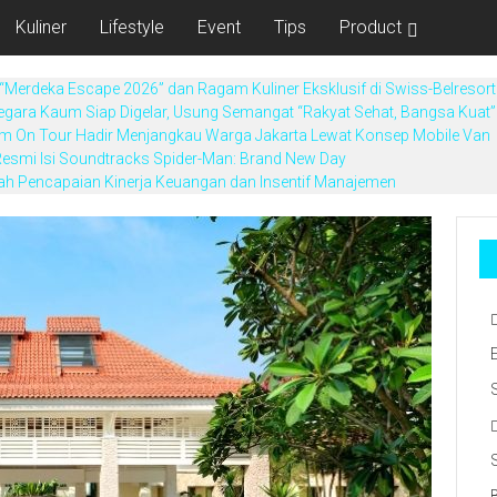
Kuliner
Lifestyle
Event
Tips
Product
“Merdeka Escape 2026” dan Ragam Kuliner Eksklusif di Swiss-Belresort
egara Kaum Siap Digelar, Usung Semangat “Rakyat Sehat, Bangsa Kuat”
Derm On Tour Hadir Menjangkau Warga Jakarta Lewat Konsep Mobile Van
esmi Isi Soundtracks Spider-Man: Brand New Day
ah Pencapaian Kinerja Keuangan dan Insentif Manajemen