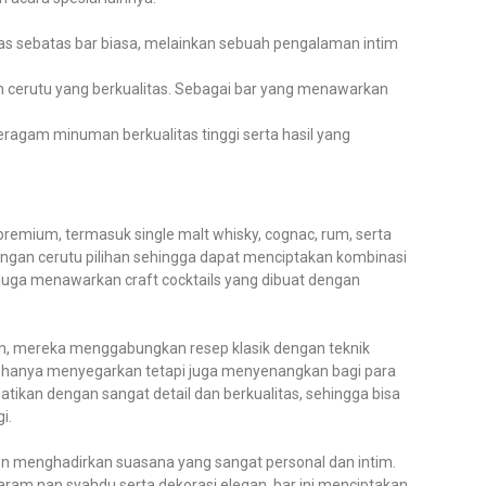
as sebatas bar biasa, melainkan sebuah pengalaman intim
n cerutu yang berkualitas. Sebagai bar yang menawarkan
ragam minuman berkualitas tinggi serta hasil yang
 premium, termasuk single malt whisky, cognac, rum, serta
engan cerutu pilihan sehingga dapat menciptakan kombinasi
juga menawarkan craft cocktails yang dibuat dengan
, mereka menggabungkan resep klasik dengan teknik
dak hanya menyegarkan tetapi juga menyenangkan bagi para
atikan dengan sangat detail dan berkualitas, sehingga bisa
i.
 menghadirkan suasana yang sangat personal dan intim.
m nan syahdu serta dekorasi elegan, bar ini menciptakan