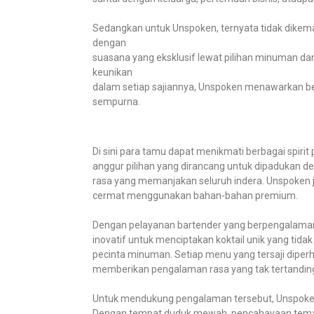
Sedangkan untuk Unspoken, ternyata tidak dikem
dengan
suasana yang eksklusif lewat pilihan minuman da
keunikan
dalam setiap sajiannya, Unspoken menawarkan be
sempurna.
Di sini para tamu dapat menikmati berbagai spirit
anggur pilihan yang dirancang untuk dipadukan d
rasa yang memanjakan seluruh indera. Unspoken 
cermat menggunakan bahan-bahan premium.
Dengan pelayanan bartender yang berpengalaman
inovatif untuk menciptakan koktail unik yang ti
pecinta minuman. Setiap menu yang tersaji diperh
memberikan pengalaman rasa yang tak tertanding
Untuk mendukung pengalaman tersebut, Unspoken
Dengan tempat duduk mewah, pencahayaan temara