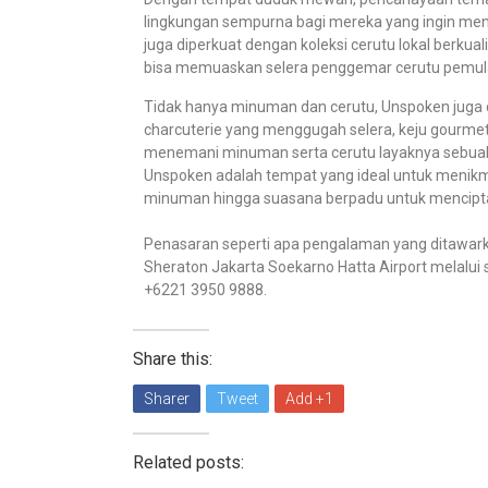
lingkungan sempurna bagi mereka yang ingin meni
juga diperkuat dengan koleksi cerutu lokal berkual
bisa memuaskan selera penggemar cerutu pemu
Tidak hanya minuman dan cerutu, Unspoken juga d
charcuterie yang menggugah selera, keju gourmet
menemani minuman serta cerutu layaknya sebuah 
Unspoken adalah tempat yang ideal untuk menikma
minuman hingga suasana berpadu untuk mencipt
Penasaran seperti apa pengalaman yang ditawark
Sheraton Jakarta Soekarno Hatta Airport melalui 
+6221 3950 9888.
Share this:
Sharer
Tweet
Add +1
Related posts: