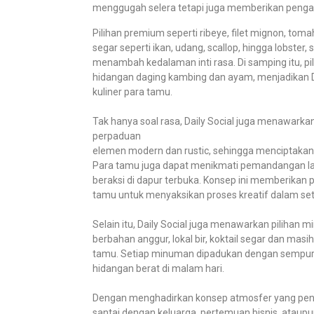
menggugah selera tetapi juga memberikan pengal
Pilihan premium seperti ribeye, filet mignon, tom
segar seperti ikan, udang, scallop, hingga lobste
menambah kedalaman inti rasa. Di samping itu, pil
hidangan daging kambing dan ayam, menjadikan D
kuliner para tamu.
Tak hanya soal rasa, Daily Social juga menawarka
perpaduan
elemen modern dan rustic, sehingga menciptaka
Para tamu juga dapat menikmati pemandangan la
beraksi di dapur terbuka. Konsep ini memberikan
tamu untuk menyaksikan proses kreatif dalam set
Selain itu, Daily Social juga menawarkan pilihan 
berbahan anggur, lokal bir, koktail segar dan mas
tamu. Setiap minuman dipadukan dengan sempur
hidangan berat di malam hari.
Dengan menghadirkan konsep atmosfer yang penuh fl
santai dengan keluarga, pertemuan bisnis, ataupun