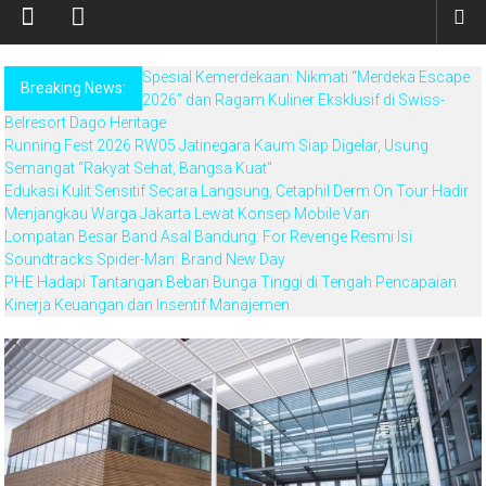
Spesial Kemerdekaan: Nikmati “Merdeka Escape
Breaking News:
2026” dan Ragam Kuliner Eksklusif di Swiss-
Belresort Dago Heritage
Running Fest 2026 RW05 Jatinegara Kaum Siap Digelar, Usung
Semangat “Rakyat Sehat, Bangsa Kuat”
Edukasi Kulit Sensitif Secara Langsung, Cetaphil Derm On Tour Hadir
Menjangkau Warga Jakarta Lewat Konsep Mobile Van
Lompatan Besar Band Asal Bandung: For Revenge Resmi Isi
Soundtracks Spider-Man: Brand New Day
PHE Hadapi Tantangan Beban Bunga Tinggi di Tengah Pencapaian
Kinerja Keuangan dan Insentif Manajemen