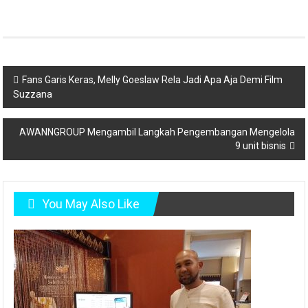
Post
Fans Garis Keras, Melly Goeslaw Rela Jadi Apa Aja Demi Film
Suzzana
navigation
AWANNGROUP Mengambil Langkah Pengembangan Mengelola
9 unit bisnis
You May Also Like