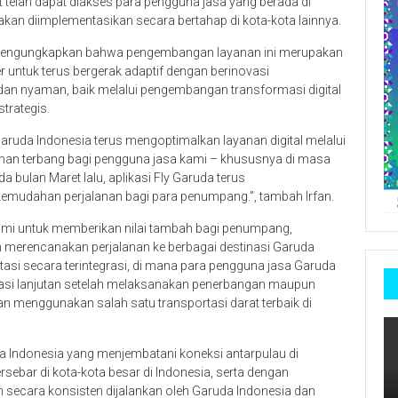
but telah dapat diakses para pengguna jasa yang berada di
kan diimplementasikan secara bertahap di kota-kota lainnya.
ra mengungkapkan bahwa pengembangan layanan ini merupakan
r untuk terus bergerak adaptif dengan berinovasi
n nyaman, baik melalui pengembangan transformasi digital
trategis.
Garuda Indonesia terus mengoptimalkan layanan digital melalui
man terbang bagi pengguna jasa kami – khususnya di masa
a bulan Maret lalu, aplikasi Fly Garuda terus
emudahan perjalanan bagi para penumpang.”, tambah Irfan.
ami untuk memberikan nilai tambah bagi penumpang,
erencanakan perjalanan ke berbagai destinasi Garuda
asi secara terintegrasi, di mana para pengguna jasa Garuda
tasi lanjutan setelah melaksanakan penerbangan maupun
n menggunakan salah satu transportasi darat terbaik di
 Indonesia yang menjembatani koneksi antarpulau di
rsebar di kota-kota besar di Indonesia, serta dengan
 secara konsisten dijalankan oleh Garuda Indonesia dan