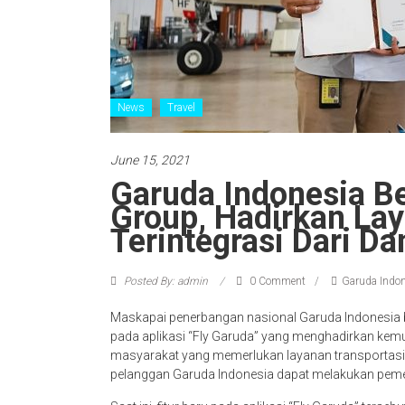
News
Travel
June 15, 2021
Garuda Indonesia B
Group, Hadirkan Lay
Terintegrasi Dari D
Posted By: admin
0 Comment
Garuda Indon
Maskapai penerbangan nasional Garuda Indonesia b
pada aplikasi “Fly Garuda” yang menghadirkan kemu
masyarakat yang memerlukan layanan transportasi da
pelanggan Garuda Indonesia dapat melakukan pemesan