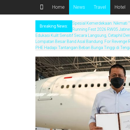
Home
News
Travel
Hotel
Spesial Kemerdekaan: Nikmati “
Breaking News:
Running Fest 2026 RW05 Jatine
Edukasi Kulit Sensitif Secara Langsung, Cetaphil 
Lompatan Besar Band Asal Bandung: For Revenge R
PHE Hadapi Tantangan Beban Bunga Tinggi di Teng