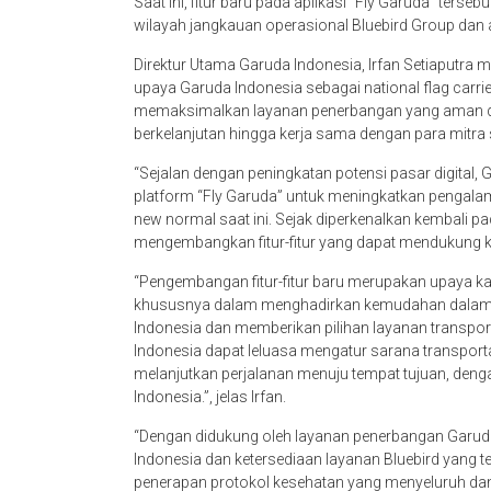
Saat ini, fitur baru pada aplikasi “Fly Garuda” terse
wilayah jangkauan operasional Bluebird Group dan a
Direktur Utama Garuda Indonesia, Irfan Setiaput
upaya Garuda Indonesia sebagai national flag carrie
memaksimalkan layanan penerbangan yang aman da
berkelanjutan hingga kerja sama dengan para mitra s
“Sejalan dengan peningkatan potensi pasar digital, 
platform “Fly Garuda” untuk meningkatkan pengala
new normal saat ini. Sejak diperkenalkan kembali pad
mengembangkan fitur-fitur yang dapat mendukung k
“Pengembangan fitur-fitur baru merupakan upaya k
khususnya dalam menghadirkan kemudahan dalam m
Indonesia dan memberikan pilihan layanan transport
Indonesia dapat leluasa mengatur sarana transpor
melanjutkan perjalanan menuju tempat tujuan, denga
Indonesia.”, jelas Irfan.
“Dengan didukung oleh layanan penerbangan Garuda
Indonesia dan ketersediaan layanan Bluebird yang te
penerapan protokol kesehatan yang menyeluruh dan