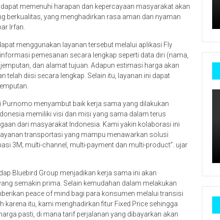
kan dapat memenuhi harapan dan kepercayaan masyarakat akan
 yang berkualitas, yang menghadirkan rasa aman dan nyaman
ar Irfan.
dapat menggunakan layanan tersebut melalui aplikasi Fly
informasi pemesanan secara lengkap seperti data diri (nama,
njemputan, dan alamat tujuan. Adapun estimasi harga akan
elah diisi secara lengkap. Selain itu, layanan ini dapat
jemputan.
oni Purnomo menyambut baik kerja sama yang dilakukan
donesia memiliki visi dan misi yang sama dalam terus
gaan dari masyarakat Indonesia. Kami yakin kolaborasi ini
 layanan transportasi yang mampu menawarkan solusi
asi 3M; multi-channel, multi-payment dan multi-product”. ujar
ap Bluebird Group menjadikan kerja sama ini akan
yang semakin prima. Selain kemudahan dalam melakukan
berikan peace of mind bagi para konsumen melalui transisi
karena itu, kami menghadirkan fitur Fixed Price sehingga
ga pasti, di mana tarif perjalanan yang dibayarkan akan