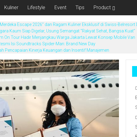
Kuliner
Lifestyle
Event
Tips
Product
Merdeka Escape 2026” dan Ragam Kuliner Eksklusif di Swiss-Belresort
gara Kaum Siap Digelar, Usung Semangat “Rakyat Sehat, Bangsa Kuat”
Derm On Tour Hadir Menjangkau Warga Jakarta Lewat Konsep Mobile Van
esmi Isi Soundtracks Spider-Man: Brand New Day
ah Pencapaian Kinerja Keuangan dan Insentif Manajemen