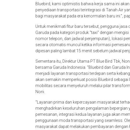
Bluebird, kami optimistis bahwa kerja sama ini a
penyediaan transportasi terintegrasi di Tanah Air
bagi masyarakat pada era kenormalan baru ini.”, pap
Untuk menikmati fitur baru tersebut, pengguna jasa 
Garuda pada kategori produk “taxi” dengan mengisi 
nomor telepon, dan jadwal penjemputan), lokasi pe
secara otomatis muncul ketika informasi pemesanan t
dipesan paling lambat 15 menit sebelum jadwal pen
Sementara itu, Direktur Utama PT Blue Bird Tbk, N
bersama Garuda Indonesia. “Bluebird dan Garuda In
menjadi layanan transportasi terdepan serta kebang
akan semakin memperkuat posisi Bluebird sebagai
mobilitas secara menyeluruh melalui pilar transform
Noni.
“Layanan prima dan kepercayaan masyarakat terhad
menghadirkan keseluruhan pengalaman bepergian 
pemesanan, integrasi kedua layanan juga akan mem
penggunaan moda transportasi yang seamless. Oleh 
masyarakat dapat melakukan pembayaran dengan har