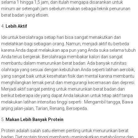
selama 1 hingga 1,5 jam, dan itulah mengapa disarankan untuk
minum air setengah jam sebelum makan sebagai teknik penurunan
berat badan yang efisien.
4.
Lebih Aktif
Ide untuk berolahraga setiap hari bisa sangat menakutkan dan
melelahkan bagi sebagian orang. Namun, menjadi aktif itu berbeda
karena Anda dapat melakukan apa pun yang Anda suka selama tubuh
Anda terus bergerak. Berolahraga membakar kalori dan sangat
membantu dalam menurunkan berat badan. Ada banyak rutinitas
olahraga yang sesuai dengan kebutuhan Anda seperti latihan aerobik,
yang sangat baik untuk kesehatan fisik dan mental karena membantu
menghilangkan lemak perut dan mengurangi kecemasan dan depresi.
Menjadi aktif sangat penting untuk menurunkan berat badan dan
berikut beberapa ide yang dapat Anda lakukan untuk tetap aktif tanpa
melakukan latihan intensitas tinggi seperti : Mengambil tangga, Bawa
anjing jalan-jalan, Tarian, Renang, Bersepeda.
5.
Makan Lebih Banyak Protein
Protein adalah salah satu elemen penting untuk menurunkan berat
badan. Diet protein tinggi membantu meningkatkan metabolisme dan