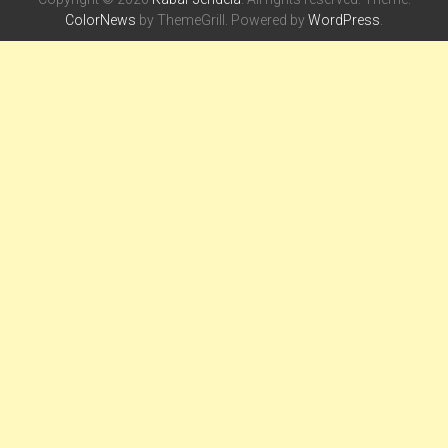
ColorNews
by ThemeGrill. Powered by
WordPress
.