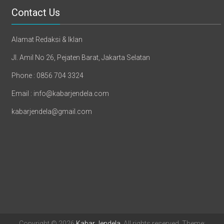
Contact Us
Alamat Redaksi & Iklan
Jl. Amil No 26, Pejaten Barat, Jakarta Selatan
Phone : 0856 704 3324
Email : info@kabarjendela.com
kabarjendela@gmail.com
Copyright © 2026
Kabar Jendela
. All rights reserved. Theme: