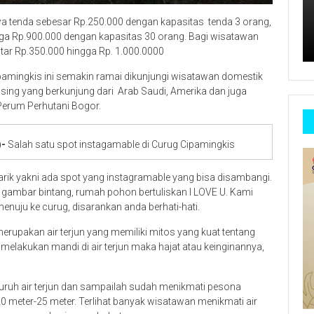
 tenda sebesar Rp.250.000 dengan kapasitas tenda 3 orang,
gga Rp.900.000 dengan kapasitas 30 orang. Bagi wisatawan
itar Rp.350.000 hingga Rp. 1.000.0000
pamingkis ini semakin ramai dikunjungi wisatawan domestik
ing yang berkunjung dari Arab Saudi, Amerika dan juga
 Perum Perhutani Bogor.
)-
Salah satu spot instagamable di Curug Cipamingkis
tarik yakni ada spot yang instagramable yang bisa disambangi.
ti gambar bintang, rumah pohon bertuliskan I LOVE U. Kami
nuju ke curug, disarankan anda berhati-hati.
upakan air terjun yang memiliki mitos yang kuat tentang
melakukan mandi di air terjun maka hajat atau keinginannya,
uruh air terjun dan sampailah sudah menikmati pesona
 20 meter-25 meter. Terlihat banyak wisatawan menikmati air