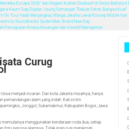
Merdeka Escape 2026” dan Ragam Kuliner Eksklusif di Swiss-Belresort
gara Kaum Siap Digelar, Usung Semangat “Rakyat Sehat, Bangsa Kuat”
Derm On Tour Hadir Menjangkau Warga Jakarta Lewat Konsep Mobile Van
esmi Isi Soundtracks Spider-Man: Brand New Day
ah Pencapaian Kinerja Keuangan dan Insentif Manajemen
isata Curug
ol
bisa menjadi incaran. Dari kota Jakarta misalnya, hanya
pemandangan alam yang indah. Kali ini tim
 Cipamingkis, Jonggol, Sukamakmur, Kabupaten Bogor, Jawa
.com memulainya menggunakan kendaraan roda dua, setiap
n foto pesona alamnya. Tidak ingin rugi menikmati