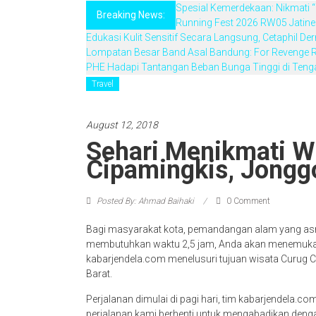
Spesial Kemerdekaan: Nikmati “
Breaking News:
Running Fest 2026 RW05 Jatine
Edukasi Kulit Sensitif Secara Langsung, Cetaphil 
Lompatan Besar Band Asal Bandung: For Revenge R
PHE Hadapi Tantangan Beban Bunga Tinggi di Teng
Travel
August 12, 2018
Sehari Menikmati W
Cipamingkis, Jongg
Posted By: Ahmad Baihaki
0 Comment
Bagi masyarakat kota, pemandangan alam yang asri 
membutuhkan waktu 2,5 jam, Anda akan menemukan 
kabarjendela.com menelusuri tujuan wisata Curug
Barat.
Perjalanan dimulai di pagi hari, tim kabarjendela
perjalanan kami berhenti untuk mengabadikan denga