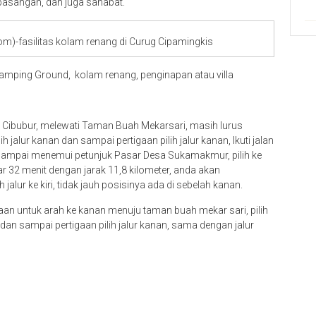
pasangan, dan juga sahabat.
om)-fasilitas kolam renang di Curug Cipamingkis
amping Ground, kolam renang, penginapan atau villa
rah Cibubur, melewati Taman Buah Mekarsari, masih lurus
 jalur kanan dan sampai pertigaan pilih jalur kanan, Ikuti jalan
sampai menemui petunjuk Pasar Desa Sukamakmur, pilih ke
r 32 menit dengan jarak 11,8 kilometer, anda akan
jalur ke kiri, tidak jauh posisinya ada di sebelah kanan.
gaan untuk arah ke kanan menuju taman buah mekar sari, pilih
an dan sampai pertigaan pilih jalur kanan, sama dengan jalur