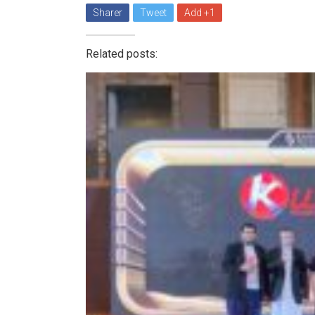
Sharer
Tweet
Add +1
Related posts: