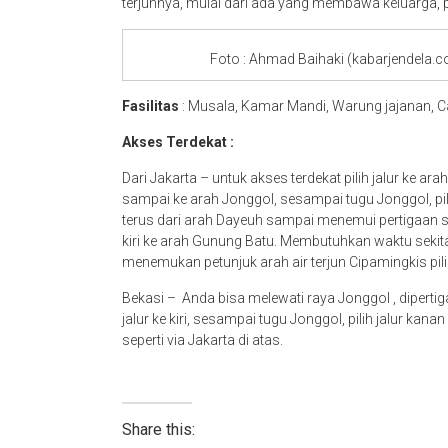
terjunnya, mulai dari ada yang membawa keluarga, 
Foto : Ahmad Baihaki (kabarjendela.c
Fasilitas
: Musala, Kamar Mandi, Warung jajanan, C
Akses Terdekat :
Dari Jakarta – untuk akses terdekat pilih jalur ke a
sampai ke arah Jonggol, sesampai tugu Jonggol, pilih
terus dari arah Dayeuh sampai menemui pertigaan 
kiri ke arah Gunung Batu. Membutuhkan waktu sekita
menemukan petunjuk arah air terjun Cipamingkis pilih 
Bekasi – Anda bisa melewati raya Jonggol , diperti
jalur ke kiri, sesampai tugu Jonggol, pilih jalur kan
seperti via Jakarta di atas.
Share this: