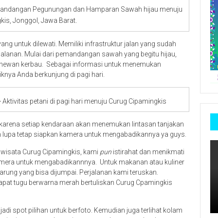
ndangan Pegunungan dan Hamparan Sawah hijau menuju
.
kis, Jonggol, Jawa Barat
 untuk dilewati. Memiliki infrastruktur jalan yang sudah
lanan. Mulai dari pemandangan sawah yang begitu hijau,
a hewan kerbau. Sebagai informasi untuk menemukan
knya Anda berkunjung di pagi hari.
-
Aktivitas petani di pagi hari menuju Curug Cipamingkis
ti karena setiap kendaraan akan menemukan lintasan tanjakan
 lupa tetap siapkan kamera untuk mengabadikannya ya guys.
n wisata Curug Cipamingkis, kami
pun
istirahat dan menikmati
amera untuk mengabadikannnya. Untuk makanan atau kuliner
arung yang bisa dijumpai. Perjalanan kami teruskan.
dapat tugu berwarna merah bertuliskan Curug Cpamingkis
jadi spot pilihan untuk berfoto. Kemudian juga terlihat kolam