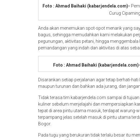
Foto : Ahmad Baihaki (kabarjendela.com)-
Pema
Curug Cipaming
Anda akan menemukan spot-spot menarik yang sayang
bagus, sehingga memudahkan kami melakukan perja
pegunungan, aktivitas petani, hingga menggembal
pemandangan yang indah dan aktivitas di atas sebai
Foto : Ahmad Baihaki (kabarjendela.com)
Disarankan setiap perjalanan agar tetap berhati-ha
maupun turunan dan bahkan ada jurang, dan jangan
Tidak terasa tim kabarjendela.com sampai di tujua
kuliner sebelum menjelajahi dan mempersiapkan k
tepat di area pintu utama masuk, terdapat warung-w
terpampang jelas setelah masuk di pintu utama ter
Bogor.
Pada tugu yang berukuran tidak terlalu besar itu men