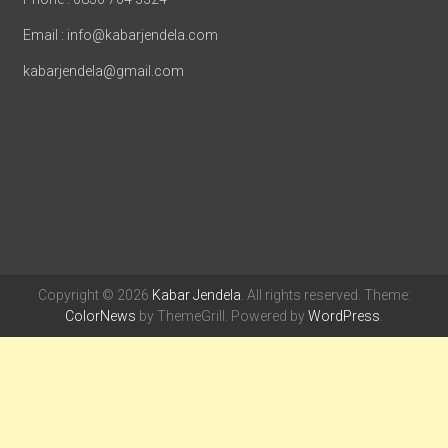
Email : info@kabarjendela.com
kabarjendela@gmail.com
Copyright © 2026
Kabar Jendela
. All rights reserved. Theme:
ColorNews
by ThemeGrill. Powered by
WordPress
.