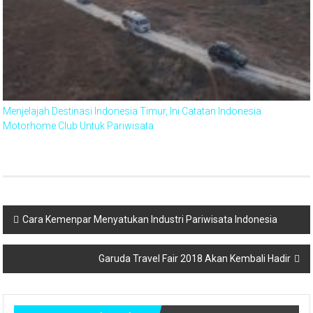
Menjelajah Destinasi Indonesia Timur, Ini Catatan Indonesia
Motorhome Club Untuk Pariwisata
Post
Cara Kemenpar Menyatukan Industri Pariwisata Indonesia
navigation
Garuda Travel Fair 2018 Akan Kembali Hadir