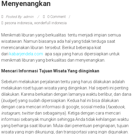
Menyenangkan
Posted By: admin
0 Comment
pesona indonesia
,
wonderfull indonesia
Menikmati liburan yang berkualitas tentu menjadi impian semua
wisatawan. Namun biasanya ada hal yang tidak terduga saat
merencanakan liburan tersebut. Berikut beberapa kiat
dari
kabarjend
ela.com
apa saja yang harus dipersiapkan untuk
menikmati liburan yang berkualitas dan menyenangkan.
Mencari Informasi Tujuan Wisata Yang diinginkan
Sebelum melakukan perjalanan tentu yang harus dilakukan adalah
melakukan riset tujuan wisata yang diinginkan. Hal seperti ini penting
dilakukan. Karena berkaitan dengan lamanya waktu berlibur, dan dana
(
budget
) yang sudah dipersiapkan. Kedua hal ini bisa dilakukan
dengan cara mencari informasi di google, sosial media (
facebook,
instagram, twitter
dan sebagainya). Ketiga dengan cara mencari
informasi sebanyak mungkin sehingga Anda tidak kehilangan waktu
yang berharga saat liburan. Mulai dari penentuan penginapan, tujuan
wisata yang ingin dikunjungi, dan transportasi yang ingin digunakan.