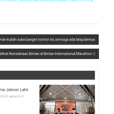
Wadahi Talenta Anak Disabilitas Melalui “Kartini’s Rising
aman kuliah suka banget nonton ini, semoga ada lanjutannya
lihat Keindahaan Bintan di Bintan International Marathon
ma Jokowi Lahir
2016
admin
0