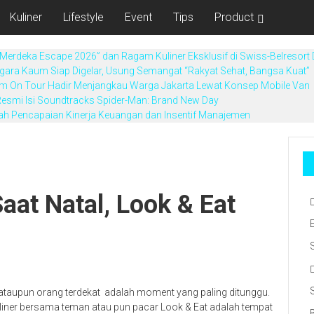
Kuliner
Lifestyle
Event
Tips
Product
Merdeka Escape 2026” dan Ragam Kuliner Eksklusif di Swiss-Belresort
gara Kaum Siap Digelar, Usung Semangat “Rakyat Sehat, Bangsa Kuat”
Derm On Tour Hadir Menjangkau Warga Jakarta Lewat Konsep Mobile Van
esmi Isi Soundtracks Spider-Man: Brand New Day
ah Pencapaian Kinerja Keuangan dan Insentif Manajemen
aat Natal, Look & Eat
ataupun orang terdekat
adalah moment yang paling ditunggu.
 kuliner bersama teman atau pun pacar Look & Eat adalah tempat