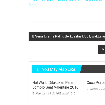
Rayakan Semangat Kartini, ARTOTEL Harmoni Jakarta 
Stars”
Post
Serial Drama Paling Berkualitas DUET, waktu j
navigation
Me
You May Also Like
Hal Wajib Dilakukan Para
Cucu Perta
Jomblo Saat Valentine 2016
March 10, 
February 13, 2016
admin
0