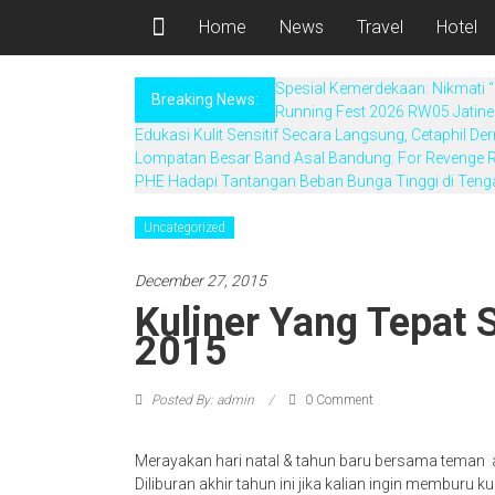
Home
News
Travel
Hotel
Spesial Kemerdekaan: Nikmati “
Breaking News:
Running Fest 2026 RW05 Jatine
Edukasi Kulit Sensitif Secara Langsung, Cetaphil 
Lompatan Besar Band Asal Bandung: For Revenge R
PHE Hadapi Tantangan Beban Bunga Tinggi di Teng
Uncategorized
December 27, 2015
Kuliner Yang Tepat S
2015
Posted By: admin
0 Comment
Merayakan hari natal & tahun baru bersama teman
Diliburan akhir tahun ini jika kalian ingin memburu